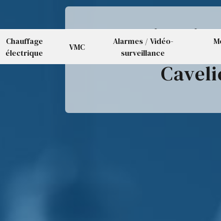
motorisation
Chauffage
Alarmes / Vidéo-
M
VMC
électrique
surveillance
Caveli