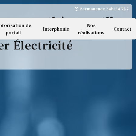
Permanence 24h/24 7j/7
 portail à Yerville
otorisation de
Nos
Interphonie
Contact
portail
réalisations
er Électricité